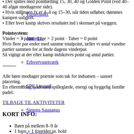
• Der spilles med pointtælling 15, 30, 40 og Golden Point (ved 40–
40 afgør modtagerne side).
• Hvis stillingen fx er 4–4 og 15–30, når tiden udløber, dømmes
Turneringer
kampen uafgjort.
• Efter hver kamp skrives resultatet ind i skemaet på væggen.
Pointsystem:
Juniorer
Vinder = 3 point · Lige = 2 point · Taber = 0 point
Hvis flere par ender med samme totalpoint, tæller vi antal vundne
partier sammen for at finde dagens vinderpar.
Så vigtigt at der efter kamp indskrives point og antal partier.
Erhvervsnetværk
⸻
Alle børn modtager præmie som tak for indsatsen – uanset
placering.
SPC Ligaspil
En eftermiddag fyldt med spilleglæde, energi og hyggelig familie
padel.
TILBAGE TIL AKTIVITETER
Simons Saunagus
KORT INFO:
Børn på mellem 8–9 år
1 barn + 1 forælder pr. hold
Simulatorgolf