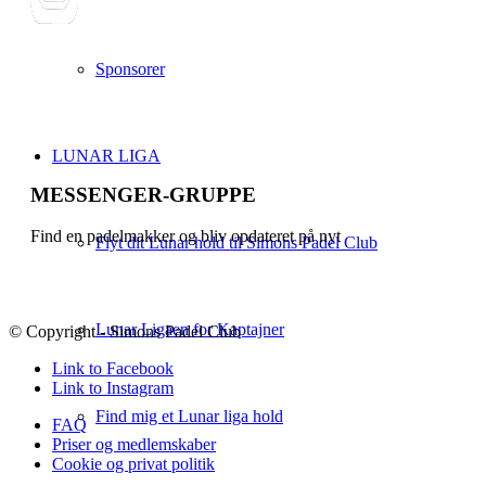
Sponsorer
LUNAR LIGA
MESSENGER-GRUPPE
Find en padelmakker og bliv opdateret på nyt
Flyt dit Lunar hold til Simons Padel Club
Lunar Ligaen for Kaptajner
© Copyright - Simons Padel Club
Link to Facebook
Link to Instagram
Find mig et Lunar liga hold
FAQ
Priser og medlemskaber
Cookie og privat politik