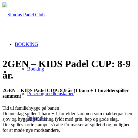
BOOKING
2GEN – KIDS Padel CUP: 8-9
Booking
år
.
2GEN – KIDS Padel CUP: 8-9 år (1 barn + 1 forælderspiller
Priser og medlemskaber
sammen)
Tid til familiehygge på banen!
Denne dag spiller 1 barn + 1 forælder sammen som makkerpar i en
Behandler
sjov og hyggelig turnering fyldt med grin, hep og gode slag.
Der spilles korte kampe, så alle får masser af spilletid og mulighed
for at møde nye modstandere.