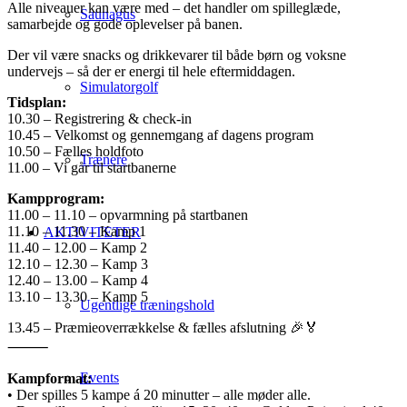
Alle niveauer kan være med – det handler om spilleglæde,
Saunagus
samarbejde og gode oplevelser på banen.
Der vil være snacks og drikkevarer til både børn og voksne
undervejs – så der er energi til hele eftermiddagen.
Simulatorgolf
Tidsplan:
10.30 – Registrering & check-in
10.45 – Velkomst og gennemgang af dagens program
10.50 – Fælles holdfoto
Trænere
11.00 – Vi går til startbanerne
Kampprogram:
11.00 – 11.10 – opvarmning på startbanen
11.10 – 11.30 – Kamp 1
AKTIVITETER
11.40 – 12.00 – Kamp 2
12.10 – 12.30 – Kamp 3
12.40 – 13.00 – Kamp 4
13.10 – 13.30 – Kamp 5
Ugentlige træningshold
13.45 – Præmieoverrækkelse & fælles afslutning 🎉🏅
⸻
Events
Kampformat:
• Der spilles 5 kampe á 20 minutter – alle møder alle.