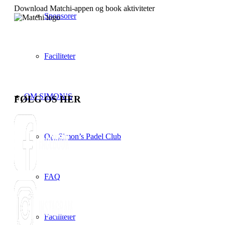
Download Matchi-appen og book aktiviteter
Sponsorer
Faciliteter
OM SIMON’S
FØLG OS HER
Om Simon’s Padel Club
FAQ
Faciliteter