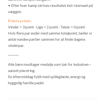
• Efter hver kamp skrives resultatet ind i skemaet på
væggen.
Pointsystem:
Vinder = 3 point · Lige = 2 point · Taber = 0 point
Hvis flere par ender med samme totalpoint, tæller vi
antal vundne partier sammen for at finde dagens
vinderpar.
⸻
Alle børn modtager medalje som tak for indsatsen –
uanset placering.
En eftermiddag fyldt med spilleglæde, energi og
hyggelig familie padel.