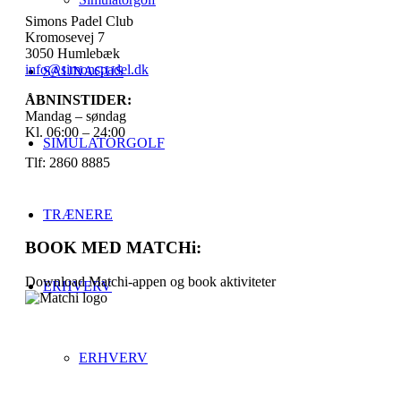
Simons Padel Club
Kromosevej 7
3050 Humlebæk
info@simonspadel.dk
SAUNAGUS
ÅBNINSTIDER:
Mandag – søndag
Kl. 06:00 – 24:00
SIMULATORGOLF
Tlf: 2860 8885
TRÆNERE
BOOK MED MATCHi:
Download Matchi-appen og book aktiviteter
ERHVERV
ERHVERV