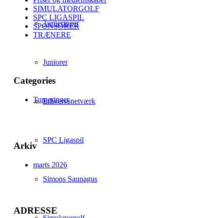
SIMULATORGOLF
SPC LIGASPIL
Turneringer
SPONSORER
TRÆNERE
Juniorer
Categories
Turneringer
Erhvervsnetværk
SPC Ligaspil
Arkiv
marts 2026
Simons Saunagus
ADRESSE
Simulatorgolf