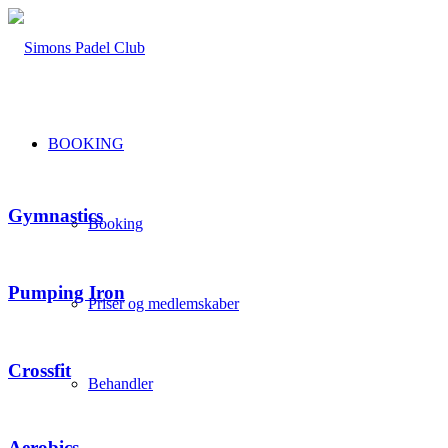
BOOKING
Gymnastics
Booking
Pumping Iron
Priser og medlemskaber
Crossfit
Behandler
Aerobics