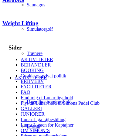
Saunagus
Weight Lifting
Simulatorgolf
Sider
Trænere
AKTIVITETER
BEHANDLER
BOOKING
Cookie og privat politik
AKTIVITETER
ERHVERV
FACILITETER
FAQ
Find mig et Lunar liga hold
Ugentlige træningshold
Flyt dit Lunar hold til Simons Padel Club
GALLERI
JUNIORER
Lunar Liga tøjbestilling
Lunar Ligaen for Kaptajner
Events
OM SIMON’S
Priser og medlemskaber